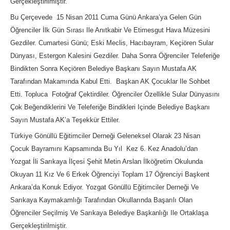
Gerçekleştirilmiştir.
Bu Çerçevede 15 Nisan 2011 Cuma Günü Ankara’ya Gelen Gün
Öğrenciler İlk Gün Sırası Ile Anıtkabir Ve Etimesgut Hava Müzesini
Gezdiler. Cumartesi Günü; Eski Meclis, Hacıbayram, Keçiören Sular
Dünyası, Estergon Kalesini Gezdiler. Daha Sonra Öğrenciler Teleferiğe
Bindikten Sonra Keçiören Belediye Başkanı Sayın Mustafa AK
Tarafından Makamında Kabul Etti. Başkan AK Çocuklar Ile Sohbet
Etti. Topluca Fotoğraf Çektirdiler. Öğrenciler Özellikle Sular Dünyasını
Çok Beğendiklerini Ve Teleferiğe Bindikleri Içinde Belediye Başkanı
Sayın Mustafa AK’a Teşekkür Ettiler.
Türkiye Gönüllü Eğitimciler Derneği Geleneksel Olarak 23 Nisan
Çocuk Bayramını Kapsamında Bu Yıl Kez 6. Kez Anadolu’dan
Yozgat İli Sarıkaya İlçesi Şehit Metin Arslan İlköğretim Okulunda
Okuyan 11 Kız Ve 6 Erkek Öğrenciyi Toplam 17 Öğrenciyi Başkent
Ankara’da Konuk Ediyor. Yozgat Gönüllü Eğitimciler Derneği Ve
Sarıkaya Kaymakamlığı Tarafından Okullarında Başarılı Olan
Öğrenciler Seçilmiş Ve Sarıkaya Belediye Başkanlığı Ile Ortaklaşa
Gerçekleştirilmiştir.